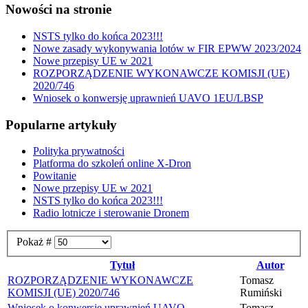
Nowości na stronie
NSTS tylko do końca 2023!!!
Nowe zasady wykonywania lotów w FIR EPWW 2023/2024
Nowe przepisy UE w 2021
ROZPORZĄDZENIE WYKONAWCZE KOMISJI (UE)
2020/746
Wniosek o konwersję uprawnień UAVO 1EU/LBSP
Popularne artykuły
Polityka prywatności
Platforma do szkoleń online X-Dron
Powitanie
Nowe przepisy UE w 2021
NSTS tylko do końca 2023!!!
Radio lotnicze i sterowanie Dronem
Pokaż #
Tytuł
Autor
ROZPORZĄDZENIE WYKONAWCZE
Tomasz
KOMISJI (UE) 2020/746
Rumiński
Wniosek o konwersję uprawnień UAVO
Tomasz