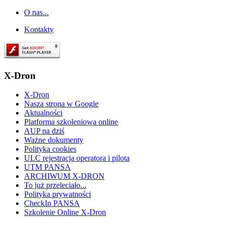
O nas...
Kontakty
X-Dron
X-Dron
Nasza strona w Google
Aktualności
Platforma szkoleniowa online
AUP na dziś
Ważne dokumenty
Polityka cookies
ULC rejestracja operatora i pilota
UTM PANSA
ARCHIWUM X-DRON
To już przeleciało...
Polityka prywatności
CheckIn PANSA
Szkolenie Online X-Dron