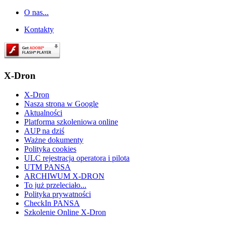
O nas...
Kontakty
X-Dron
X-Dron
Nasza strona w Google
Aktualności
Platforma szkoleniowa online
AUP na dziś
Ważne dokumenty
Polityka cookies
ULC rejestracja operatora i pilota
UTM PANSA
ARCHIWUM X-DRON
To już przeleciało...
Polityka prywatności
CheckIn PANSA
Szkolenie Online X-Dron