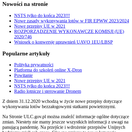
Nowości na stronie
NSTS tylko do końca 2023!!!
Nowe zasady wykonywania lotów w FIR EPWW 2023/2024
Nowe przepisy UE w 2021
ROZPORZĄDZENIE WYKONAWCZE KOMISJI (UE)
2020/746
Wniosek o konwersję uprawnień UAVO 1EU/LBSP
Popularne artykuły
Polityka prywatności
Platforma do szkoleń online X-Dron
Powitanie
Nowe przepisy UE w 2021
NSTS tylko do końca 2023!!!
Radio lotnicze i sterowanie Dronem
Z dniem 31.12.2020 wchodzą w życie nowe przepisy dotyczące
wykonywania lotów bezzałogowymi statkami powietrznymi.
Na Stronie ULC.gov.pl można znaleźć informacje ogólne dotyczące
zmian. Niestety nie mamy jeszcze wszystkich informacji z uwagi na
panującą pandemię. Na przejście i wdrożenie przepisów Unijnych